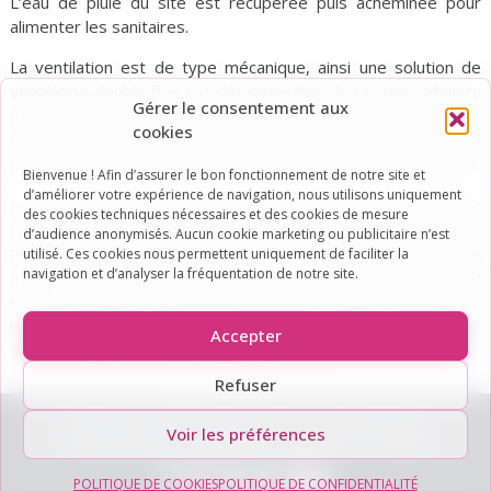
L’eau de pluie du site est récupérée puis acheminée pour
alimenter les sanitaires.
La ventilation est de type mécanique, ainsi une solution de
ventilation double flux est déployée dans les parties ateliers
Gérer le consentement aux
et formation, et une solution simple flux dans les bureaux. Le
cookies
réseau d’air comprimé est déployé sur toute la zone de
production, avec descente sur établi et prise à raccord rapide.
Bienvenue ! Afin d’assurer le bon fonctionnement de notre site et
d’améliorer votre expérience de navigation, nous utilisons uniquement
La distribution de courant forts depuis le TGBT (lui-même
des cookies techniques nécessaires et des cookies de mesure
relié depuis un poste de transformation privé) alimente des
d’audience anonymisés. Aucun cookie marketing ou publicitaire n’est
prises mono et triphasées. Les luminaires sont de technologie
utilisé. Ces cookies nous permettent uniquement de faciliter la
navigation et d’analyser la fréquentation de notre site.
à LED. Des principes d’éclairage sont réalisés par nature de
locaux pour limiter les consommations (détection de
présence, temporisation). Le projet est équipé de CANALIS
Accepter
dans les ateliers et d’une distribution VDI.
Refuser
© 2026 –
BEMING GROUPE
|
Politique de
Voir les préférences
confidentialité
|
Mentions Légales
|
Contact
POLITIQUE DE COOKIES
POLITIQUE DE CONFIDENTIALITÉ