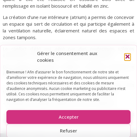
remplissage en isolant biosourcé et habillé en zinc.
La création d’une rue intérieure (atrium) a permis de concevoir
un espace qui sert de circulation et qui participe également à
la ventilation naturelle, éclairement naturel des espaces et
zones tampons.
Le confort d’été est géré par des protections solaires
Gérer le consentement aux
extérieures et une ventilation naturelle des espaces.
cookies
Des solutions techniques simples et efficaces assurent le
Bienvenue ! Afin d’assurer le bon fonctionnement de notre site et
confort des occupants :
d’améliorer votre expérience de navigation, nous utilisons uniquement
des cookies techniques nécessaires et des cookies de mesure
– Production de chauffage et d’ECS assurée par des
d’audience anonymisés. Aucun cookie marketing ou publicitaire n’est
chaudières biomasse secourue par une chaudière gaz.
utilisé. Ces cookies nous permettent uniquement de faciliter la
navigation et d’analyser la fréquentation de notre site.
– Ventilation mécanique double flux à haut rendement
– Récupération des eaux de pluie pour les sanitaires et
Accepter
l’arrosage.
Refuser