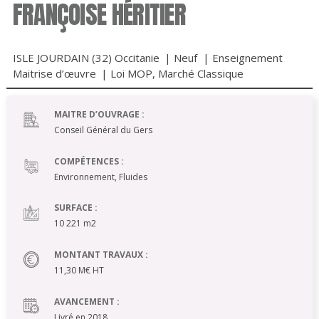
FRANÇOISE HÉRITIER
ISLE JOURDAIN (32) Occitanie
|
Neuf
|
Enseignement
Maitrise d’œuvre
|
Loi MOP
,
Marché Classique
MAITRE D’OUVRAGE :
Conseil Général du Gers
COMPÉTENCES :
Environnement, Fluides
SURFACE :
10 221 m2
MONTANT TRAVAUX :
11,30 M€ HT
AVANCEMENT :
Livré en 2018