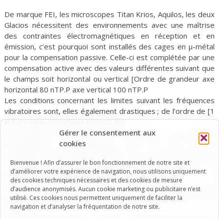
De marque FEI, les microscopes Titan Krios, Aquilos, les deux
Glacios nécessitent des environnements avec une maîtrise
des contraintes électromagnétiques en réception et en
émission, c’est pourquoi sont installés des cages en µ-métal
pour la compensation passive. Celle-ci est complétée par une
compensation active avec des valeurs différentes suivant que
le champs soit horizontal ou vertical [Ordre de grandeur axe
horizontal 80 nTP.P axe vertical 100 nTP.P
Les conditions concernant les limites suivant les fréquences
vibratoires sont, elles également drastiques ; de l’ordre de [1
HZ pression acoustique Max 32 db].
Gérer le consentement aux
Les conditions thermiques (20°c constant avec des apports
cookies
conséquents), hygrométriques 30% HR, une vitesse
résiduelle de l’air ambiant inférieur à 0,2 ms nécessitent des
Bienvenue ! Afin d’assurer le bon fonctionnement de notre site et
installations de traitement d’air de haute performance et
d’améliorer votre expérience de navigation, nous utilisons uniquement
notamment CTA muni de roue déssicatrice.
des cookies techniques nécessaires et des cookies de mesure
Le niveau de confinement L2 pour l’étude des pathogènes
d’audience anonymisés. Aucun cookie marketing ou publicitaire n’est
spécifiques est requis, et une classe ISO7 salle blanches a été
utilisé. Ces cookies nous permettent uniquement de faciliter la
navigation et d’analyser la fréquentation de notre site.
réalisée.
Production frigorifique de précision et production-distribution