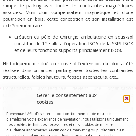
rampe de parking avec toutes les contraintes magnétiques
associés. Muni d’un compensateur magnétique et d’une
poutraison en bois, cette conception et son installation est
extrêmement rare.
Création du pôle de Chirurgie ambulatoire en sous-sol
constitué de 12 salles d’opération ISO5 de la SSPI ISO8
et de leurs fonctions supports principalement ISO8.
Historiquement situé en sous-sol l’extension du bloc a été
réalisée dans un ancien parking avec toutes les contraintes
structurelles, faibles hauteurs, fosses ascenseurs, etc…
L’organisation architecturale devient une organisation
technico-architecturale. C’est dans ce même schéma qu’une
Gérer le consentement aux
zone administrative s’est vu créée dans une ancienne zone de
cookies
fouille / reste de construction avec sondage en sous-terrain à
Bienvenue ! Afin d’assurer le bon fonctionnement de notre site et
l’initiative de la MOE.
d’améliorer votre expérience de navigation, nous utilisons uniquement
des cookies techniques nécessaires et des cookies de mesure
Hébergement, consultation et pôle énergétique ont
d’audience anonymisés. Aucun cookie marketing ou publicitaire n’est
complétés le projet de travaux.
utilisé. Ces cookies nous permettent uniquement de faciliter la